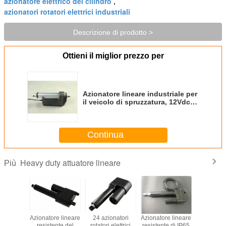
azionatore elettrico del cilindro
,
azionatori rotatori elettrici industriali
Descrizione di prodotto >
Ottieni il miglior prezzo per
Azionatore lineare industriale per
il veicolo di spruzzatura, 12Vdc,
carico in opposizione del colpo
6000N di 10CM, forte tipo
Continua
Heavy duty attuatore lineare
Più
e lineare
Azionatore lineare
24 azionatori
Azionatore lineare
Azionatore
e ad alta
resistente del
rotatori elettrici
resistente di IP65
12v 24v 