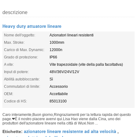
descrizione
Heavy duty attuatore lineare
Nome dell'oggetto:
Azionatori lineari resistenti
Max. Stroke:
1000mm
Carico di Max. Dynamic:
12000n
Grado di protezione:
IP66
A vite:
Vite trapezoidale (vite della palla facoltativa)
Input di potere:
48V/36V/24V/12V
Abilità autobloccante:
Sì
Commutatori di limite:
Accessorio
OEM:
Accettabile
Codice di HS:
85013100
Caro interamente,Buon giorno,Ringraziamenti per la lettura rapida del questo
page.❤È il nostro piacere avervi qui.Lisa Hao viene dalla Cina, uno dei
produttori dell'azionatore lineare nella città di Wuxi.Non ...
azionatore lineare resistente ad alta velocità
Etichette:
,