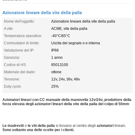
Azionatore lineare della vite della palla
Nome dell'oggetto:
Azionatore lineare della vite della palla
A vite:
ACME, vite della palla
Temperatura operativa:
-40°C/65°C
Commutatori di limite:
Uscita del segnale o e interna
Valutazione del IP:
IP66
Garanzia:
1 anno
Codice di HS:
85013100
Materiale del dado:
ottone
Tensione:
12v, 24v, 36v, 48v
Duty cycle:
25%
Azionatori lineari con CC manuale della manovella 12v/24v, produttore della
forza elevata degli azionatori lineari della vite della palla del colpo di 50mm
Le madreviti
o
le viti della palla
si trovano al centro degli
azionatori
lineari
.
Sono soltanto una delle scelte per i clienti.