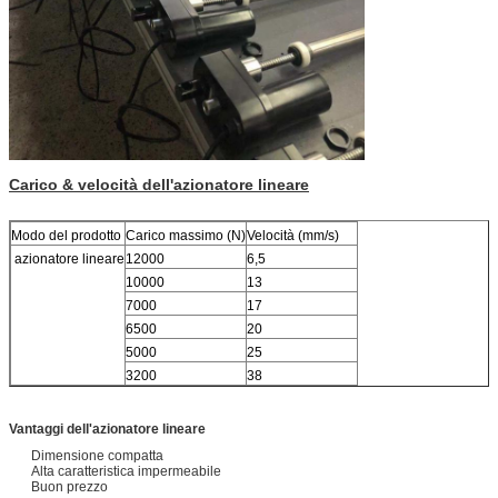
Carico & velocità dell'azionatore lineare
Modo del prodotto
Carico massimo (N)
Velocità (mm/s)
azionatore lineare
12000
6,5
10000
13
7000
17
6500
20
5000
25
3200
38
Vantaggi dell'azionatore lineare
Dimensione compatta
Alta caratteristica impermeabile
Buon prezzo