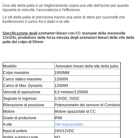
Una vite della palla è un miglioramento sopra una vite dell'acme per quanto
riguarda la velocità, l'accuratezza e l'efficienza.
Le viti della palla di precisione hanno una serie di sfere per cuscinetti che
trasferiscono il carico fra il dado e la vite.
Specificazione degli
azionatori lineari con CC manuale della manovella
12v/24v, produttore della forza elevata degli azionatori lineari della vite della
palla del colpo di 50mm
Modello
Azionatori lineari della vite della palla
Colpo massimo
1000MM
Carico statico massimo
12000N
Carico di Max. Dynamic
12000N
Velocità di operazione
6,5 mm/sec/12000N
Segnale in ingresso
3.3VDC, 5VDC
Rilevazione di posizione
Potenziometro del sensore di Corridoio
Motore
Motore spazzolato di CC
Grado di protezione
IP66
A vite
Vite trapezoidale
Input di potere
24V/12VDC
Abilità autobloccante
NO