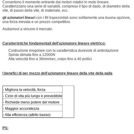
Convertono il momento entrante dai motori rotativi in moto lineare.
Caratterizzano una serie di variabili, compreso il tipo di dado, di diametro della
vite, di passo della vite, di materiale, ecc.
gli azionatori lineari
con i fili trapezoidali sono solitamente una buona opzione,
una forza elevata e un prezzo competitivo.
Aiutiamovi a vincere il mercato.
Caratteristiche fondamentali dell'azionatore lineare elettrico:
Costruzione irregolare con la caratteristica durevole di antirotazione
Spinta stimata fino a 12000N
Alta velocità fino a 38mm/sec, colpo fino a 40 pollici
I benefici di per mezzo dell'azionatore lineare della vite della palla
- Migliora la velocità, forza
- Ciclo di vita più lungo e prevedibile
- Richiede meno potere del motore
- Maggior accuratezza
- Alta efficienza (attrito basso)
PS: