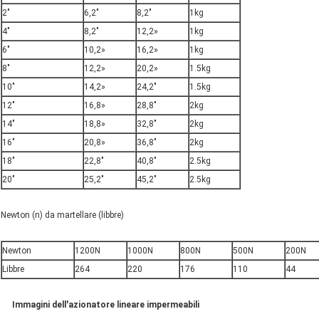
2"
6,2"
8,2"
1kg
4"
8,2"
12,2»
1kg
6"
10,2»
16,2»
1kg
8"
12,2»
20,2»
1.5kg
10"
14,2»
24,2"
1.5kg
12"
16,8»
28,8"
2kg
14"
18,8»
32,8"
2kg
16"
20,8»
36,8"
2kg
18"
22,8"
40,8"
2.5kg
20"
25,2"
45,2"
2.5kg
Newton (n) da martellare (libbre)
Newton
1200N
1000N
800N
500N
200N
Libbre
264
220
176
110
44
Immagini dell'azionatore lineare impermeabili