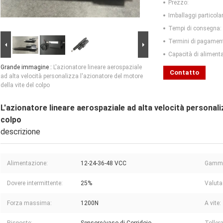
Prezzo:
Imballaggi particolar
Tempi di consegna:
Termini di pagamen
Capacità di aliment
Grande immagine :
L'azionatore lineare aerospaziale
Contatto
ad alta velocità personalizza l'azionatore del motore
della vite del colpo
L'azionatore lineare aerospaziale ad alta velocità personali
colpo
descrizione
Alimentazione:
12-24-36-48 VCC
Gamma 
Dovere intermittente:
25%
Valuta
Forza massima:
1200N
A vite: