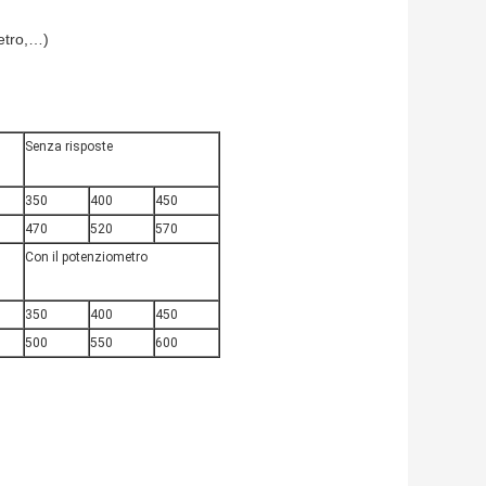
metro,…)
Senza risposte
350
400
450
470
520
570
Con il potenziometro
350
400
450
500
550
600