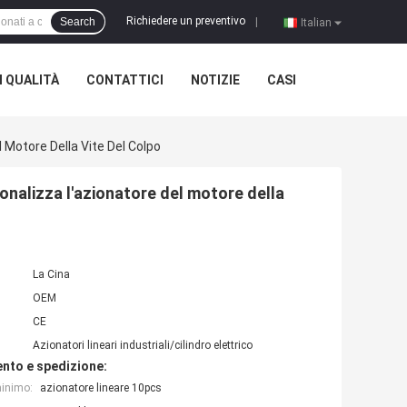
Richiedere un preventivo
Search
|
Italian
 QUALITÀ
CONTATTICI
NOTIZIE
CASI
 Motore Della Vite Del Colpo
sonalizza l'azionatore del motore della
La Cina
OEM
CE
Azionatori lineari industriali/cilindro elettrico
nto e spedizione:
minimo:
azionatore lineare 10pcs