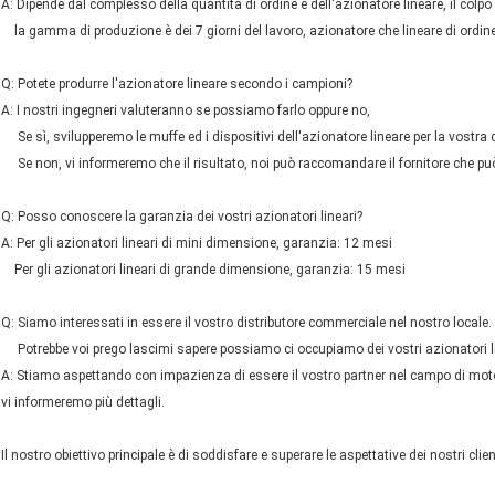
A: Dipende dal complesso della quantità di ordine e dell'azionatore lineare, il colpo
la gamma di produzione è dei 7 giorni del lavoro, azionatore che lineare di ordine 
Q: Potete produrre l'azionatore lineare secondo i campioni?
A: I nostri ingegneri valuteranno se possiamo farlo oppure no,
Se sì, svilupperemo le muffe ed i dispositivi dell'azionatore lineare per la vostra
Se non, vi informeremo che il risultato, noi può raccomandare il fornitore che può 
Q: Posso conoscere la garanzia dei vostri azionatori lineari?
A: Per gli azionatori lineari di mini dimensione, garanzia: 12 mesi
Per gli azionatori lineari di grande dimensione, garanzia: 15 mesi
Q: Siamo interessati in essere il vostro distributore commerciale nel nostro locale.
Potrebbe voi prego lascimi sapere possiamo ci occupiamo dei vostri azionatori linea
A: Stiamo aspettando con impazienza di essere il vostro partner nel campo di moto 
vi informeremo più dettagli.
Il nostro obiettivo principale è di soddisfare e superare le aspettative dei nostri clien