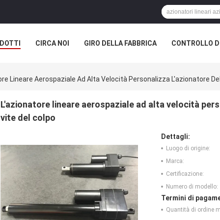
DOTTI
CIRCA NOI
GIRO DELLA FABBRICA
CONTROLLO DI
ore Lineare Aerospaziale Ad Alta Velocità Personalizza L'azionatore Del
L'azionatore lineare aerospaziale ad alta velocità per
vite del colpo
Dettagli:
Luogo di origine:
Marca:
Certificazione:
Numero di modello:
Termini di pagame
Quantità di ordine 