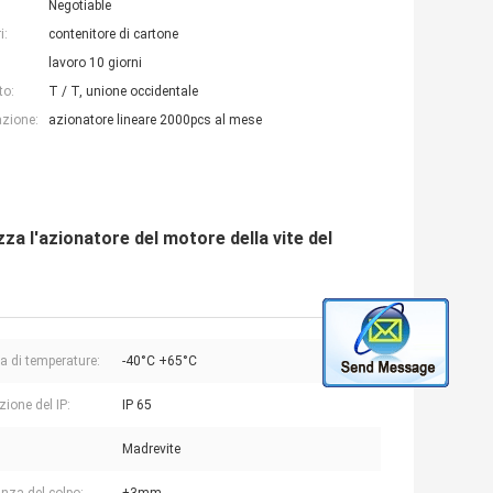
Negotiable
i:
contenitore di cartone
lavoro 10 giorni
to:
T / T, unione occidentale
azione:
azionatore lineare 2000pcs al mese
zza l'azionatore del motore della vite del
di temperature:
-40°C +65°C
zione del IP:
IP 65
Madrevite