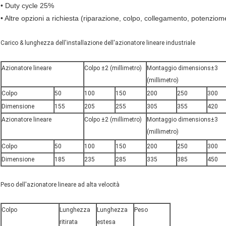
• Duty cycle 25%
• Altre opzioni a richiesta (riparazione, colpo, collegamento, potenzio
Carico & lunghezza dell'installazione dell'azionatore lineare industriale
Azionatore lineare
Colpo ±2 (millimetro)
Montaggio dimensions±3
(millimetro)
Colpo
50
100
150
200
250
300
Dimensione
155
205
255
305
355
420
Azionatore lineare
Colpo ±2 (millimetro)
Montaggio dimensions±3
(millimetro)
Colpo
50
100
150
200
250
300
Dimensione
185
235
285
335
385
450
Peso dell'azionatore lineare ad alta velocità
Colpo
Lunghezza
Lunghezza
Peso
ritirata
estesa