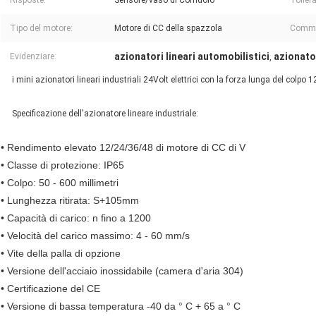
Risposte:
Sensore/vaso di Corridoio
Toller
Tipo del motore:
Motore di CC della spazzola
Commut
azionatori lineari automobilistici
azionator
Evidenziare:
,
i mini azionatori lineari industriali 24Volt elettrici con la forza lunga del colp
Specificazione dell'azionatore lineare industriale:
• Rendimento elevato 12/24/36/48 di motore di CC di V
• Classe di protezione: IP65
• Colpo: 50 - 600 millimetri
• Lunghezza ritirata: S+105mm
• Capacità di carico: n fino a 1200
• Velocità del carico massimo: 4 - 60 mm/s
• Vite della palla di opzione
• Versione dell'acciaio inossidabile (camera d'aria 304)
• Certificazione del CE
• Versione di bassa temperatura -40 da ° C + 65 a ° C