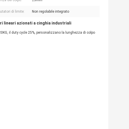
anza del colpo:
±3mm
atori di limite:
Non regolabile integrato
i lineari azionati a cinghia industriali
o 120KG, il duty cycle 25%, personalizzano la lunghezza di colpo