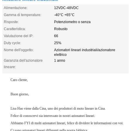
Alimentazione:
12VDC-48VDC
Gamma di temperature:
-40°C +65°C
Risposte:
Potenziometro o senza
Caratteristica:
Robusto
Valutazione del IP:
66
Duty cycle:
25%
Nome dell'oggetto:
Azionatori lineari industriali/azionatore
elettrico
Garanzia dell'azionatore
1 anno
lineare:
Caro cliente,
Buon giorno,
Lisa Hao viene dalla Cina, uno dei produttori di moto lineare in Cina.
Felice di conoscervi sia interessato in nostri azionatori lineari.
Abbiamo FYI di molti azionatori lineari, felice di dividere le informazioni con voi.
Ci sono azionatori lineari differenti nella nostra fabbrica.