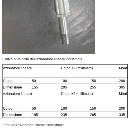
Carico & velocità dell'azionatore lineare industriale
Azionatore lineare
Colpo ±2 (millimetri)
Montag
Colpo
50
100
150
200
Dimensione
155
205
255
305
Azionatore lineare
Colpo ±2 (millimetri)
Montag
Colpo
50
100
150
200
Dimensione
185
235
285
335
Peso dell'azionatore lineare industriale