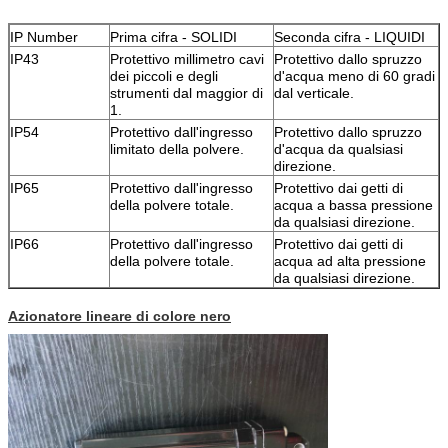
IP Number
Prima cifra - SOLIDI
Seconda cifra - LIQUIDI
IP43
Protettivo millimetro cavi
Protettivo dallo spruzzo
dei piccoli e degli
d'acqua meno di 60 gradi
strumenti dal maggior di
dal verticale.
1.
IP54
Protettivo dall'ingresso
Protettivo dallo spruzzo
limitato della polvere.
d'acqua da qualsiasi
direzione.
IP65
Protettivo dall'ingresso
Protettivo dai getti di
della polvere totale.
acqua a bassa pressione
da qualsiasi direzione.
IP66
Protettivo dall'ingresso
Protettivo dai getti di
della polvere totale.
acqua ad alta pressione
da qualsiasi direzione.
Azionatore lineare di colore nero