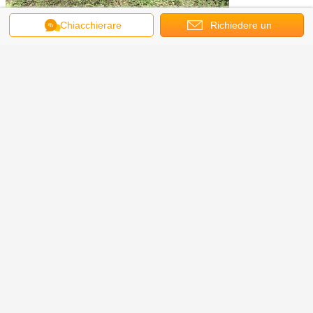
Chiacchierare
Richiedere un
Avete domande. Abbiamo risposta!
preventivo
Per servirvi il bene e per identificare il contatto più appropriato per i
vostri bisogni, informici prego dei vostri requisiti dell'azionatore
lineare.
Per le domande di servizio, delle parti o della garanzia
sull'azionatore lineare, incoraggiamo i clienti a contattare con il
gruppo di vendite.
Esplori prego il mio WECHAT o aggiunga il mio WHATSAPP
azionatori lineari azionati a cinghia industriali
Etichette:
Ottieni il miglior prezzo per
Il motore di CC dell'ascensore
12v dell'aratro di neve
dell'azionatore lineare,