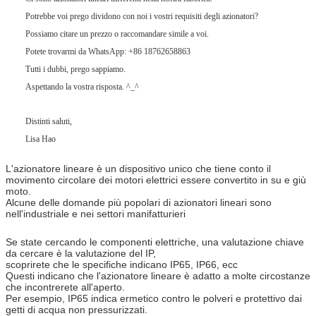
Potrebbe voi prego dividono con noi i vostri requisiti degli azionatori?
Possiamo citare un prezzo o raccomandare simile a voi.
Potete trovarmi da WhatsApp: +86 18762658863
Tutti i dubbi, prego sappiamo.
Aspettando la vostra risposta. ^_^
Distinti saluti,
Lisa Hao
L'azionatore lineare è un dispositivo unico che tiene conto il
movimento circolare dei motori elettrici essere convertito in su e giù
moto.
Alcune delle domande più popolari di azionatori lineari sono
nell'industriale e nei settori manifatturieri
Se state cercando le componenti elettriche, una valutazione chiave
da cercare è la valutazione del IP,
scoprirete che le specifiche indicano IP65, IP66, ecc
Questi indicano che l'azionatore lineare è adatto a molte circostanze
che incontrerete all'aperto.
Per esempio, IP65 indica ermetico contro le polveri e protettivo dai
getti di acqua non pressurizzati.