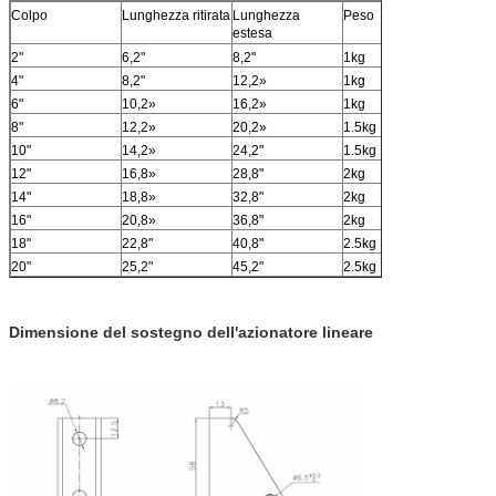
Colpo
Lunghezza ritirata
Lunghezza
Peso
estesa
2"
6,2"
8,2"
1kg
4"
8,2"
12,2»
1kg
6"
10,2»
16,2»
1kg
8"
12,2»
20,2»
1.5kg
10"
14,2»
24,2"
1.5kg
12"
16,8»
28,8"
2kg
14"
18,8»
32,8"
2kg
16"
20,8»
36,8"
2kg
18"
22,8"
40,8"
2.5kg
20"
25,2"
45,2"
2.5kg
Dimensione del sostegno dell'azionatore lineare